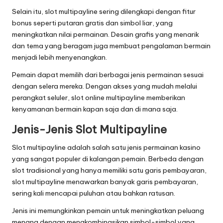
Selain itu, slot multipayline sering dilengkapi dengan fitur
bonus seperti putaran gratis dan simbol liar, yang
meningkatkan nilai permainan. Desain grafis yang menarik
dan tema yang beragam juga membuat pengalaman bermain
menjadi lebih menyenangkan.
Pemain dapat memilih dari berbagai jenis permainan sesuai
dengan selera mereka. Dengan akses yang mudah melalui
perangkat seluler, slot online multipayline memberikan
kenyamanan bermain kapan saja dan di mana saja.
Jenis-Jenis Slot Multipayline
Slot multipayline adalah salah satu jenis permainan kasino
yang sangat populer di kalangan pemain. Berbeda dengan
slot tradisional yang hanya memiliki satu garis pembayaran,
slot multipayline menawarkan banyak garis pembayaran,
sering kali mencapai puluhan atau bahkan ratusan.
Jenis ini memungkinkan pemain untuk meningkatkan peluang
menang dengan mengkombinasikan simbol-simbol yang