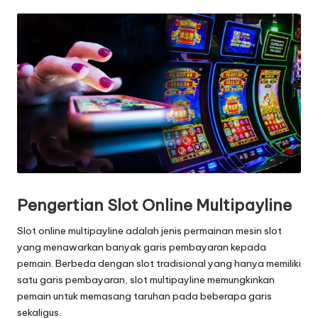
by
Pengertian Slot Online Multipayline
Slot
online multipayline adalah jenis permainan mesin slot
yang menawarkan banyak garis pembayaran kepada
pemain. Berbeda dengan slot tradisional yang hanya memiliki
satu garis pembayaran, slot multipayline memungkinkan
pemain untuk memasang taruhan pada beberapa garis
sekaligus.