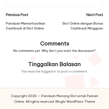
Post
Previous Post
Next Post
navigation
Panduan Memanfaatkan
Slot Online dengan Bonus
Cashback di Slot Online
Cashback Mingguan
Comments
No comments yet. Why don’t you start the discussion?
Tinggalkan Balasan
You must be
logged in
to post a comment.
Copyright 2026 — Panduan Menang Slot untuk Pemain
Online. All rights reserved.
Bloglo WordPress Theme