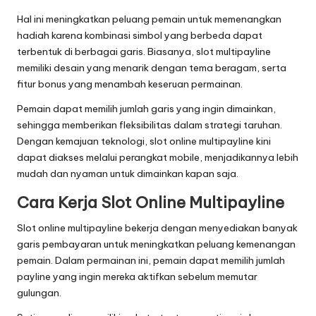
Hal ini meningkatkan peluang pemain untuk memenangkan
hadiah karena kombinasi simbol yang berbeda dapat
terbentuk di berbagai garis. Biasanya, slot multipayline
memiliki desain yang menarik dengan tema beragam, serta
fitur bonus yang menambah keseruan permainan.
Pemain dapat memilih jumlah garis yang ingin dimainkan,
sehingga memberikan fleksibilitas dalam strategi taruhan.
Dengan kemajuan teknologi, slot online multipayline kini
dapat diakses melalui perangkat mobile, menjadikannya lebih
mudah dan nyaman untuk dimainkan kapan saja.
Cara Kerja Slot Online Multipayline
Slot online multipayline bekerja dengan menyediakan banyak
garis pembayaran untuk meningkatkan peluang kemenangan
pemain. Dalam permainan ini, pemain dapat memilih jumlah
payline yang ingin mereka aktifkan sebelum memutar
gulungan.