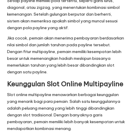
Setiap payline memiliki pola tertentu, seperti garis lurus,
diagonal, atau zigzag, yang menentukan kombinasi simbol
kemenangan. Setelah gulungan berputar dan berhenti,
sistem akan memeriksa apakah simbol yang muncul sesuai
dengan pola payline yang aktif.
Jika cocok, pemain akan menerima pembayaran berdasarkan
nilai simbol dan jumlah taruhan pada payline tersebut.
Dengan fitur multipayline, pemain memiliki kesempatan lebih
besar untuk memenangkan hadiah meskipun biasanya
memerlukan taruhan yang lebih besar dibandingkan slot
dengan satu payline.
Keunggulan Slot Online Multipayline
Slot online multipayline menawarkan berbagai keunggulan
yang menarik bagi para pemain. Salah satu keunggulannya
adalah peluang menang yang lebih tinggi dibandingkan
dengan slot tradisional. Dengan banyaknya garis
pembayaran, pemain memiliki lebih banyak kesempatan untuk
mendapatkan kombinasi menang.