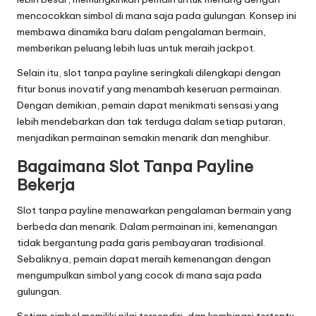
mencocokkan simbol di mana saja pada gulungan. Konsep ini
membawa dinamika baru dalam pengalaman bermain,
memberikan peluang lebih luas untuk meraih jackpot.
Selain itu, slot tanpa payline seringkali dilengkapi dengan
fitur bonus inovatif yang menambah keseruan permainan.
Dengan demikian, pemain dapat menikmati sensasi yang
lebih mendebarkan dan tak terduga dalam setiap putaran,
menjadikan permainan semakin menarik dan menghibur.
Bagaimana Slot Tanpa Payline
Bekerja
Slot tanpa payline menawarkan pengalaman bermain yang
berbeda dan menarik. Dalam permainan ini, kemenangan
tidak bergantung pada garis pembayaran tradisional.
Sebaliknya, pemain dapat meraih kemenangan dengan
mengumpulkan simbol yang cocok di mana saja pada
gulungan.
Setiap simbol memiliki nilai tersendiri, dan kombinasi tertentu