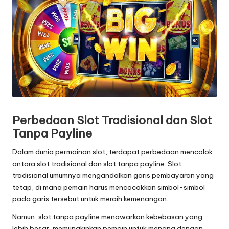
Perbedaan Slot Tradisional dan Slot
Tanpa Payline
Dalam dunia permainan
slot
, terdapat perbedaan mencolok
antara slot tradisional dan slot tanpa payline. Slot
tradisional umumnya mengandalkan garis pembayaran yang
tetap, di mana pemain harus mencocokkan simbol-simbol
pada garis tersebut untuk meraih kemenangan.
Namun, slot tanpa payline menawarkan kebebasan yang
lebih besar, memungkinkan pemain untuk menang dengan