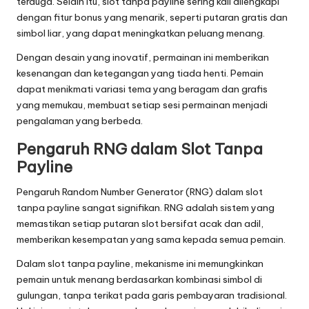
terduga. Selain itu, slot tanpa payline sering kali dilengkapi
dengan fitur bonus yang menarik, seperti putaran gratis dan
simbol liar, yang dapat meningkatkan peluang menang.
Dengan desain yang inovatif, permainan ini memberikan
kesenangan dan ketegangan yang tiada henti. Pemain
dapat menikmati variasi tema yang beragam dan grafis
yang memukau, membuat setiap sesi permainan menjadi
pengalaman yang berbeda.
Pengaruh RNG dalam Slot Tanpa
Payline
Pengaruh Random Number Generator (RNG) dalam slot
tanpa payline sangat signifikan. RNG adalah sistem yang
memastikan setiap putaran slot bersifat acak dan adil,
memberikan kesempatan yang sama kepada semua pemain.
Dalam slot tanpa payline, mekanisme ini memungkinkan
pemain untuk menang berdasarkan kombinasi simbol di
gulungan, tanpa terikat pada garis pembayaran tradisional.