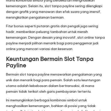
mana kombinasi simbol yang berdekatan menghasilkan
kemenangan. Selain itu, slot tanpa payline sering dilengkapi
dengan grafik yang menawan dan efek suara yang imersif,
meningkatkan pengalaman bermain.
Fitur bonus seperti putaran gratis dan pengali juga sering
hadir, memberikan peluang tambahan untuk meraih
kemenangan. Dengan desain yang inovatif, slot online tanpa
payline menjadi pilihan menarik bagi para penggemar judi
online yang mencari variasi dan keseruan.
Keuntungan Bermain Slot Tanpa
Payline
Bermain slot tanpa payline menawarkan pengalaman yang
unik dan menarik bagi para pemain. Salah satu keuntungan
utama adalah kebebasan dalam bertransaksi, di mana
pemain tidak terikat oleh garis pembayaran tertentu.
Ini memungkinkan berbagai kombinasi simbol untuk
menghasilkan kemenangan, bahkan di posisi yang tidak