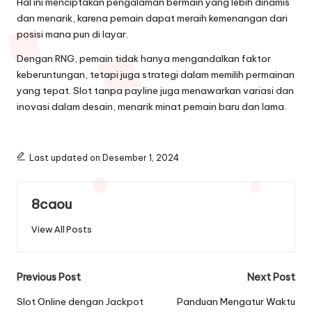
Hal ini menciptakan pengalaman bermain yang lebih dinamis
dan menarik, karena pemain dapat meraih kemenangan dari
posisi mana pun di layar.
Dengan RNG, pemain tidak hanya mengandalkan faktor
keberuntungan, tetapi juga strategi dalam memilih permainan
yang tepat. Slot tanpa payline juga menawarkan variasi dan
inovasi dalam desain, menarik minat pemain baru dan lama.
Last updated on Desember 1, 2024
8caou
View All Posts
Post
Previous Post
Next Post
navigation
Slot Online dengan Jackpot
Panduan Mengatur Waktu