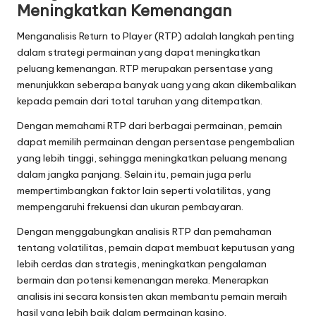
Meningkatkan Kemenangan
Menganalisis Return to Player (RTP) adalah langkah penting
dalam strategi permainan yang dapat meningkatkan
peluang kemenangan. RTP merupakan persentase yang
menunjukkan seberapa banyak uang yang akan dikembalikan
kepada pemain dari total taruhan yang ditempatkan.
Dengan memahami RTP dari berbagai permainan, pemain
dapat memilih permainan dengan persentase pengembalian
yang lebih tinggi, sehingga meningkatkan peluang menang
dalam jangka panjang. Selain itu, pemain juga perlu
mempertimbangkan faktor lain seperti volatilitas, yang
mempengaruhi frekuensi dan ukuran pembayaran.
Dengan menggabungkan analisis RTP dan pemahaman
tentang volatilitas, pemain dapat membuat keputusan yang
lebih cerdas dan strategis, meningkatkan pengalaman
bermain dan potensi kemenangan mereka. Menerapkan
analisis ini secara konsisten akan membantu pemain meraih
hasil yang lebih baik dalam permainan kasino.