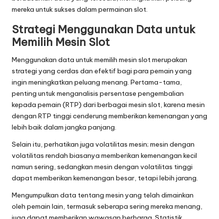
mereka untuk sukses dalam permainan slot.
Strategi Menggunakan Data untuk
Memilih Mesin Slot
Menggunakan data untuk memilih mesin slot merupakan
strategi yang cerdas dan efektif bagi para pemain yang
ingin meningkatkan peluang menang. Pertama-tama,
penting untuk menganalisis persentase pengembalian
kepada pemain (RTP) dari berbagai mesin slot, karena mesin
dengan RTP tinggi cenderung memberikan kemenangan yang
lebih baik dalam jangka panjang.
Selain itu, perhatikan juga volatilitas mesin; mesin dengan
volatilitas rendah biasanya memberikan kemenangan kecil
namun sering, sedangkan mesin dengan volatilitas tinggi
dapat memberikan kemenangan besar, tetapi lebih jarang.
Mengumpulkan data tentang mesin yang telah dimainkan
oleh pemain lain, termasuk seberapa sering mereka menang,
juga dapat memberikan wawasan berharga. Statistik