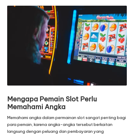
by
Mengapa Pemain Slot Perlu
Memahami Angka
Memahami angka dalam permainan
slot
sangat penting bagi
para pemain, karena angka-angka tersebut berkaitan
langsung dengan peluang dan pembayaran yang