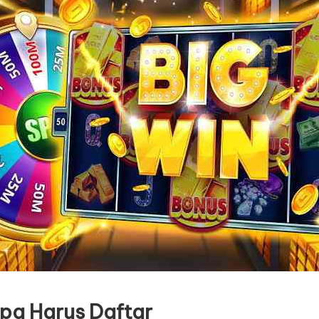
pa Harus Daftar