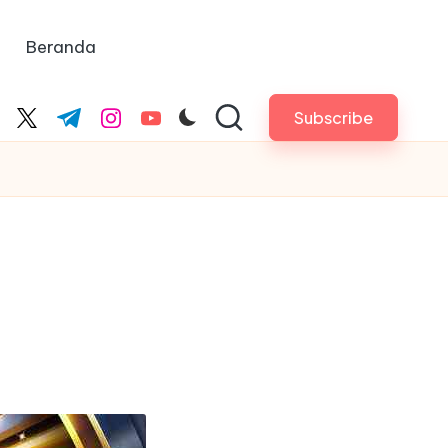
Beranda
Subscribe
cebook.com
twitter.com
t.me
instagram.com
youtube.com