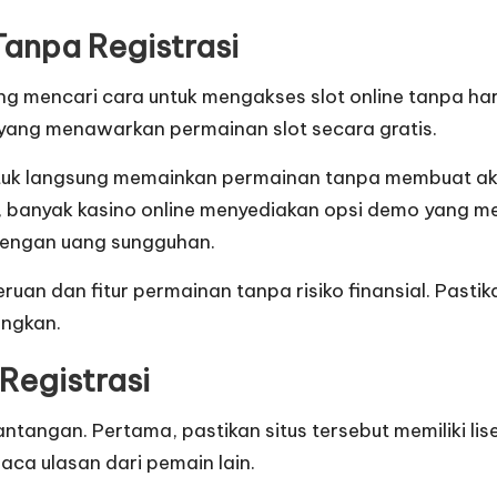
Tanpa Registrasi
ng mencari cara untuk mengakses slot online tanpa har
yang menawarkan permainan slot secara gratis.
uk langsung memainkan permainan tanpa membuat aku
u, banyak kasino online menyediakan opsi demo yang 
dengan uang sungguhan.
n dan fitur permainan tanpa risiko finansial. Pastik
ngkan.
 Registrasi
 tantangan. Pertama, pastikan situs tersebut memiliki l
aca ulasan dari pemain lain.