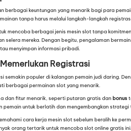
berbagai keuntungan yang menarik bagi para pemain.
inan tanpa harus melalui langkah-langkah registrasi
ntuk mencoba berbagai jenis mesin slot tanpa komitm
n selera mereka. Dengan begitu, pengalaman bermain 
tau menyimpan informasi pribadi.
k Memerlukan Registrasi
rasi semakin populer di kalangan pemain judi daring. 
i berbagai permainan slot yang menarik.
 dan fitur menarik, seperti putaran gratis dan
bonus
t
kan pemain untuk berlatih dan mengembangkan strategi 
emahami cara kerja mesin slot sebelum beralih ke per
nyak orang tertarik untuk mencoba slot online gratis ini