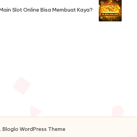
Main Slot Online Bisa Membuat Kaya?
.
Bloglo WordPress Theme