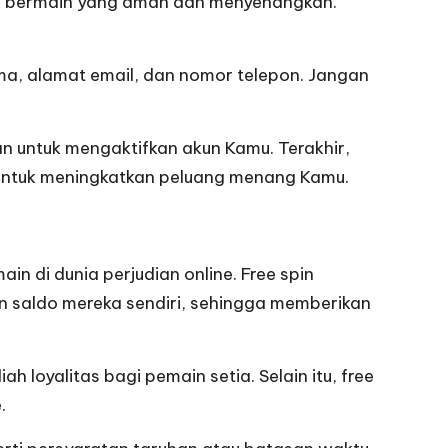
an bermain yang aman dan menyenangkan.
nama, alamat email, dan nomor telepon. Jangan
an untuk mengaktifkan akun Kamu. Terakhir,
 untuk meningkatkan peluang menang Kamu.
n di dunia perjudian online. Free spin
 saldo mereka sendiri, sehingga memberikan
 loyalitas bagi pemain setia. Selain itu, free
.