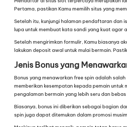
Mendaftar di situs slot terpercaya merupakan
Pertama, pastikan Kamu memilih situs yang memilik
Setelah itu, kunjungi halaman pendaftaran dan i
lupa untuk membuat kata sandi yang kuat agar 
Setelah mengirimkan formulir, Kamu biasanya aka
lakukan deposit awal untuk mulai bermain. Pas
Jenis Bonus yang Menawarkan
Bonus yang menawarkan free spin adalah salah sa
memberikan kesempatan kepada pemain untuk me
pengalaman bermain yang lebih seru dan bebas r
Biasanya, bonus ini diberikan sebagai bagian dar
spin juga dapat ditemukan dalam promosi musima