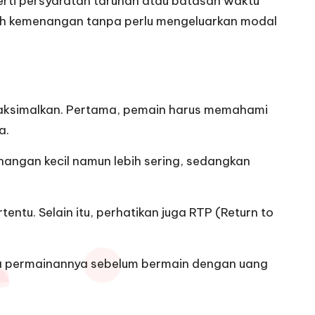
erti persyaratan taruhan atau batasan waktu
aih kemenangan tanpa perlu mengeluarkan modal
imaksimalkan. Pertama, pemain harus memahami
a.
enangan kecil namun lebih sering, sedangkan
entu. Selain itu, perhatikan juga RTP (Return to
ola permainannya sebelum bermain dengan uang