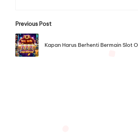
Post
Previous Post
navigation
Kapan Harus Berhenti Bermain Slot O