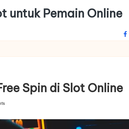
t untuk Pemain Online
fa
ee Spin di Slot Online
ts