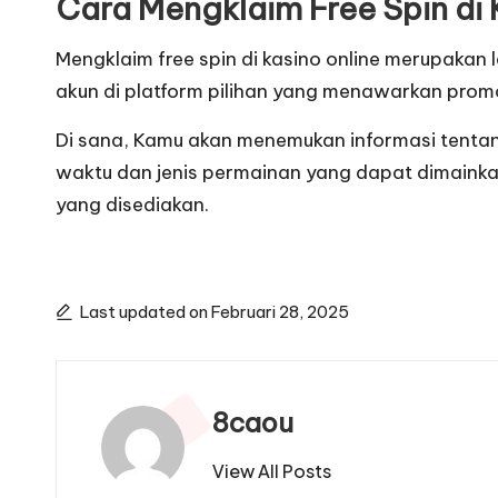
Cara Mengklaim Free Spin di 
Mengklaim free spin di kasino online merupaka
akun di platform pilihan yang menawarkan promo
Di sana, Kamu akan menemukan informasi tentang
waktu dan jenis permainan yang dapat dimainka
yang disediakan.
Last updated on Februari 28, 2025
8caou
View All Posts