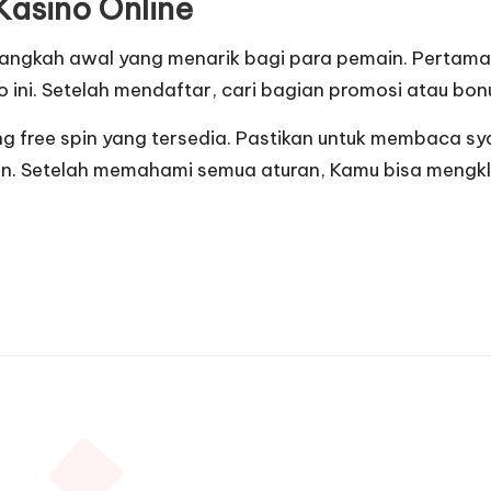
Kasino Online
n langkah awal yang menarik bagi para pemain. Perta
 ini. Setelah mendaftar, cari bagian promosi atau bo
 free spin yang tersedia. Pastikan untuk membaca sya
n. Setelah memahami semua aturan, Kamu bisa mengkla