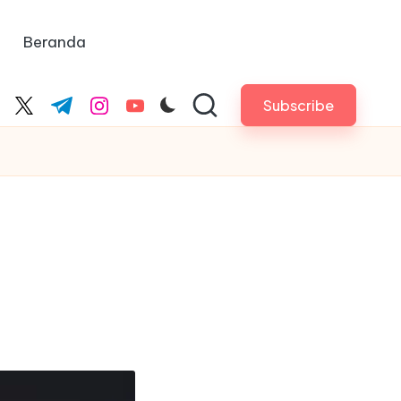
Beranda
Subscribe
cebook.com
twitter.com
t.me
instagram.com
youtube.com