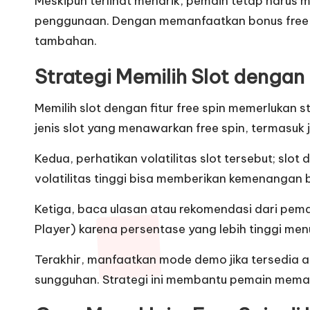
Meskipun terlihat menarik, pemain tetap harus 
penggunaan. Dengan memanfaatkan bonus free s
tambahan.
Strategi Memilih Slot dengan 
Memilih slot dengan fitur free spin memerluka
jenis slot yang menawarkan free spin, termasuk 
Kedua, perhatikan volatilitas slot tersebut; sl
volatilitas tinggi bisa memberikan kemenangan b
Ketiga, baca ulasan atau rekomendasi dari pemain
Player) karena persentase yang lebih tinggi me
Terakhir, manfaatkan mode demo jika tersedia 
sungguhan. Strategi ini membantu pemain memaks