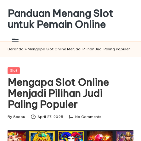
Panduan Menang Slot
Skip
to
untuk Pemain Online
content
Beranda
»
Mengapa Slot Online Menjadi Pilihan Judi Paling Populer
Posted
Slot
in
Mengapa Slot Online
Menjadi Pilihan Judi
Paling Populer
By
8caou
April 27, 2025
No Comments
Posted
by