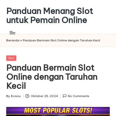
Panduan Menang Slot
Skip
to
untuk Pemain Online
content
Beranda
»
Panduan Bermain Slot Online dengan Taruhan Kecil
Posted
Slot
in
Panduan Bermain Slot
Online dengan Taruhan
Kecil
By
8caou
Oktober 23, 2024
No Comments
Posted
by