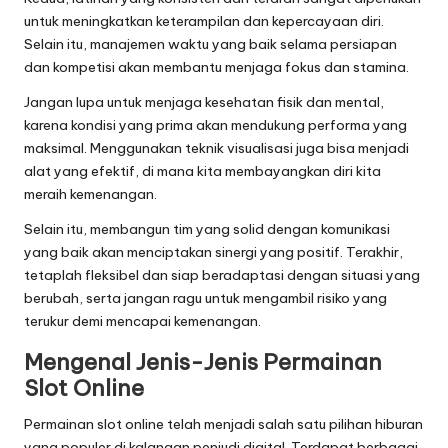
untuk meningkatkan keterampilan dan kepercayaan diri.
Selain itu, manajemen waktu yang baik selama persiapan
dan kompetisi akan membantu menjaga fokus dan stamina.
Jangan lupa untuk menjaga kesehatan fisik dan mental,
karena kondisi yang prima akan mendukung performa yang
maksimal. Menggunakan teknik visualisasi juga bisa menjadi
alat yang efektif, di mana kita membayangkan diri kita
meraih kemenangan.
Selain itu, membangun tim yang solid dengan komunikasi
yang baik akan menciptakan sinergi yang positif. Terakhir,
tetaplah fleksibel dan siap beradaptasi dengan situasi yang
berubah, serta jangan ragu untuk mengambil risiko yang
terukur demi mencapai kemenangan.
Mengenal Jenis-Jenis Permainan
Slot Online
Permainan slot online telah menjadi salah satu pilihan hiburan
yang populer di kalangan penjudi digital. Terdapat berbagai