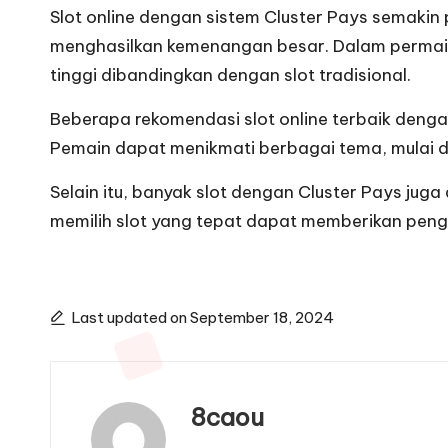
Slot online dengan sistem Cluster Pays semaki
menghasilkan kemenangan besar. Dalam permain
tinggi dibandingkan dengan slot tradisional.
Beberapa rekomendasi slot online terbaik dengan
Pemain dapat menikmati berbagai tema, mulai da
Selain itu, banyak slot dengan Cluster Pays ju
memilih slot yang tepat dapat memberikan pe
Last updated on September 18, 2024
8caou