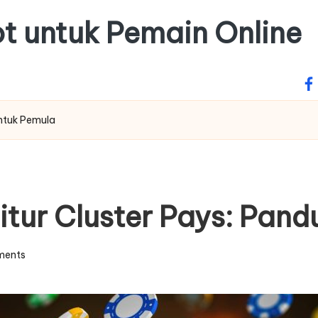
t untuk Pemain Online
fa
untuk Pemula
itur Cluster Pays: Pan
ments