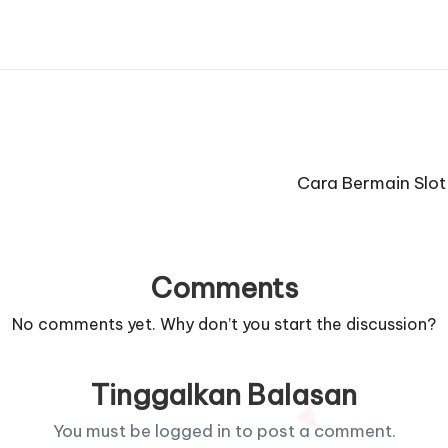
Cara Bermain Slot
Comments
No comments yet. Why don’t you start the discussion?
Tinggalkan Balasan
You must be
logged in
to post a comment.