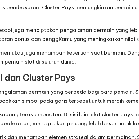
garis pembayaran, Cluster Pays memungkinkan pemain
etapi juga menciptakan pengalaman bermain yang lebih
putaran bonus dan penggKamu yang meningkatkan nilai
 memukau juga menambah keseruan saat bermain. Dengan
 pemain slot di seluruh dunia.
l dan Cluster Pays
pengalaman bermain yang berbeda bagi para pemain. Sl
cokkan simbol pada garis tersebut untuk meraih kem
adang terasa monoton. Di sisi lain, slot cluster pay
erdekatan, menciptakan peluang lebih besar untuk k
ik dan menambah elemen strategi dalam permainan. Sela