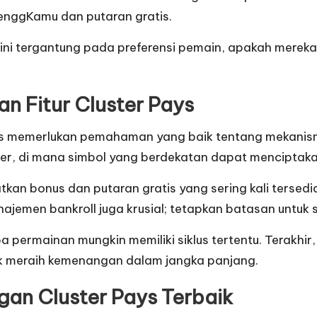
 penggKamu dan putaran gratis.
t ini tergantung pada preferensi pemain, apakah mereka 
n Fitur Cluster Pays
Pays memerlukan pemahaman yang baik tentang mekanis
r, di mana simbol yang berdekatan dapat menciptak
kan bonus dan putaran gratis yang sering kali tersedi
men bankroll juga krusial; tetapkan batasan untuk s
a permainan mungkin memiliki siklus tertentu. Terakhi
tuk meraih kemenangan dalam jangka panjang.
gan Cluster Pays Terbaik