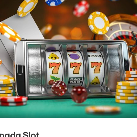
 pada Slot